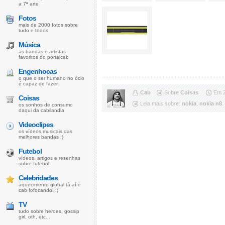
a 7ª arte
Fotos
mais de 2000 fotos sobre
tudo e todos
Música
as bandas e artistas
favoritos do portalcab
Engenhocas
o que o ser humano no ócio
é capaz de fazer
Cab
Sobre
Coisas
Em 2
Coisas
Leia mais sobre:
nokia
,
nokia n8
.
os sonhos de consumo
daqui da cabilandia
Videoclipes
os vídeos musicais das
melhores bandas :)
Futebol
vídeos, artigos e resenhas
sobre futebol
Celebridades
aquecimento global tá aí e
cab fofocando! :)
TV
tudo sobre heroes, gossip
girl, oth, etc...