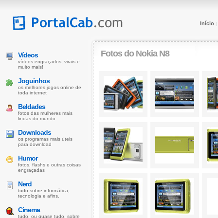
Início
Fotos do Nokia N8
Vídeos
vídeos engraçados, virais e
muito mais!
Joguinhos
os melhores jogos online de
toda internet
Beldades
fotos das mulheres mais
lindas do mundo
Downloads
os programas mais úteis
para download
Humor
fotos, flashs e outras coisas
engraçadas
Nerd
tudo sobre informática,
tecnologia e afins.
Cinema
tudo, ou quase tudo, sobre